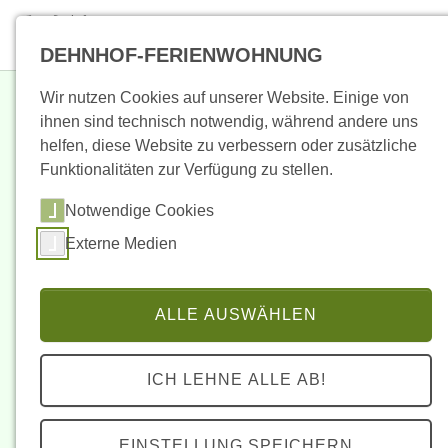
Skip to main content
Skip to page footer
DEHNHOF-FERIENWOHNUNG
Wir nutzen Cookies auf unserer Website. Einige von
Show larger version
ihnen sind technisch notwendig, während andere uns
helfen, diese Website zu verbessern oder zusätzliche
Funktionalitäten zur Verfügung zu stellen.
Notwendige Cookies
Externe Medien
ALLE AUSWÄHLEN
Wir sind
Qualitätsgastgeber Wanderbares Deutschland!
Der Deutsche Wanderverband setzt mit dem
ICH LEHNE ALLE AB!
„Qualitätsgastgeber Wanderbares Deutschland"
bundesweite Qualitätsstandards. Gemeinsam mit
kompetenten Partnern in den Regionen werden besonders
EINSTELLUNG SPEICHERN