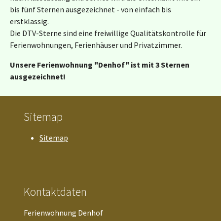
bis fünf Sternen ausgezeichnet - von einfach bis
erstklassig.
Die DTV-Sterne sind eine freiwillige Qualitätskontrolle für
EXTERNE MEDIEN
Ferienwohnungen, Ferienhäuser und Privatzimmer.
Um Inhalte von Videoplattformen und Social Media
Unsere Ferienwohnung "Denhof" ist mit 3 Sternen
Plattformen anzeigen zu können, werden von
ausgezeichnet!
diesen externen Medien Cookies gesetzt.
YouTube
Sitemap
Name:
VISITOR_INFO1_LIVE
Sitemap
Anbieter:
Google LLC
Zweck:
Kontaktdaten
Um Videos anzuzeigen
Cookie Laufzeit:
Ferienwohnung Denhof
1 Jahr