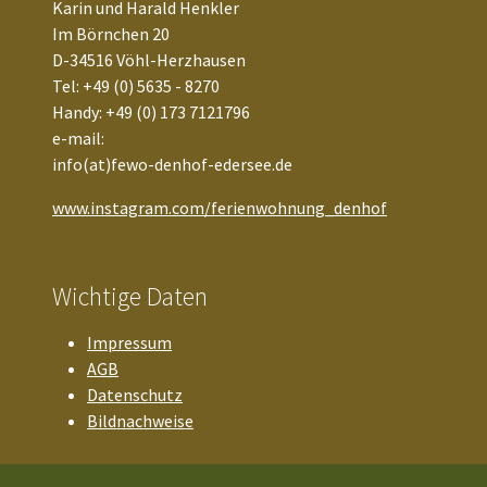
Karin und Harald Henkler
Im Börnchen 20
google_maps
D-34516 Vöhl-Herzhausen
Tel: +49 (0) 5635 - 8270
Name:
Handy: +49 (0) 173 7121796
maps
e-mail:
info(at)fewo-denhof-edersee.de
Anbieter:
Google LLC
www.instagram.com/ferienwohnung_denhof
Zweck:
Einbinden von interaktiven Google Karten
Wichtige Daten
Cookie Laufzeit:
1 Jahr
Impressum
AGB
Vimeo
Datenschutz
Bildnachweise
Name:
Vimeo
Anbieter: