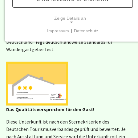
wanderfreundliche Unterkünfte und Gastronomiebetriebe
in Deutschland ausgezeichnet.
Zeige Details an
Den gewachsenen Ansprüchen der Wanderer kann nur mit
einem hohen Qualitätsniveau entsprochen werden.
Impressum
|
Datenschutz
Das Prädikat „Qualitätsgastgeber Wanderbares
NOTWENDIGE COOKIES
Deutschland“ legt deutschlandweite Standards für
Notwendige Cookies ermöglichen grundlegende
Wandergastgeber fest.
Funktionen und sind für die einwandfreie Funktion
der Website erforderlich.
Show larger version
Einverständnis-Cookie
Anbieter:
wilkes-fotoboxverleih
Zweck:
Das Qualitätsversprechen für den Gast!
Dieser Cookie speichert die ausgewählten
Einverständnis-Optionen des Benutzers
Diese Unterkunft ist nach den Sternekriterien des
Deutschen Tourismusverbandes geprüft und bewertet. Je
Cookie Laufzeit:
nach Ausstattung und Service wird die Unterkunft mit ein
1 Jahr