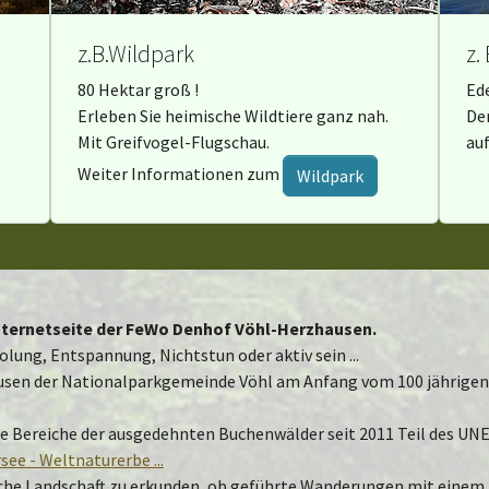
z.B.Wildpark
z.
80 Hektar groß !
Ed
Erleben Sie heimische Wildtiere ganz nah.
De
Mit Greifvogel-Flugschau.
au
Weiter Informationen zum
Wildpark
Internetseite der FeWo Denhof Vöhl-Herzhausen.
holung, Entspannung, Nichtstun oder aktiv sein ...
usen der Nationalparkgemeinde Vöhl am Anfang vom 100 jährigen 
e Bereiche der ausgedehnten Buchenwälder seit 2011 Teil des UN
ee - Weltnaturerbe ...
ische Landschaft zu erkunden, ob geführte Wanderungen mit einem