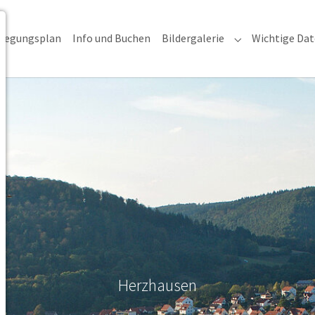
legungsplan
Info und Buchen
Bildergalerie
Wichtige Da
nu for "Info"
Submenu for "Bi
Herzhausen