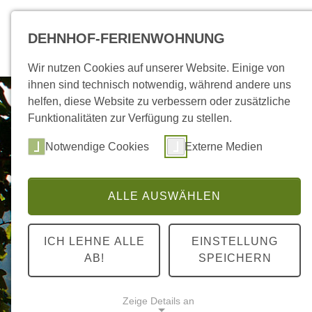
Skip to main content
Skip to page footer
DEHNHOF-FERIENWOHNUNG
Zur Startseite
Info
Be
Subme
Wir nutzen Cookies auf unserer Website. Einige von
ihnen sind technisch notwendig, während andere uns
helfen, diese Website zu verbessern oder zusätzliche
Funktionalitäten zur Verfügung zu stellen.
Notwendige Cookies
Externe Medien
ALLE AUSWÄHLEN
ICH LEHNE ALLE
EINSTELLUNG
AB!
SPEICHERN
Previous
Zeige Details an