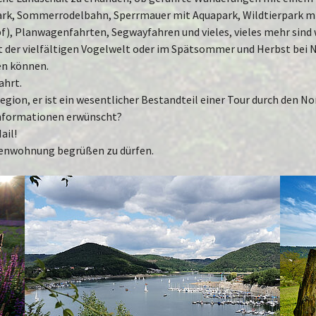
ark, Sommerrodelbahn, Sperrmauer mit Aquapark, Wildtierpark mit
pf), Planwagenfahrten, Segwayfahren und vieles, vieles mehr sind
t der vielfältigen Vogelwelt oder im Spätsommer und Herbst bei N
en können.
ahrt.
egion, er ist ein wesentlicher Bestandteil einer Tour durch den N
 Informationen erwünscht?
ail!
erienwohnung begrüßen zu dürfen.
Show larger version for:
Show la