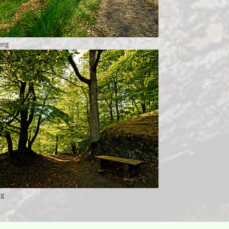
erg
rger version for:
rg