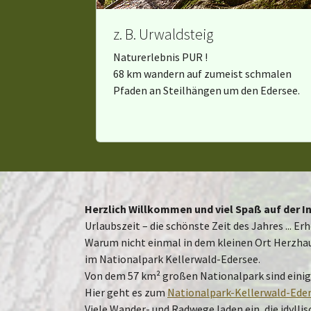
google_maps
z. B. Urwaldsteig
Name:
Naturerlebnis PUR !
maps
68 km wandern auf zumeist schmalen
Pfaden an Steilhängen um den Edersee.
Anbieter:
Google LLC
Zweck:
Einbinden von interaktiven Google
Karten
Cookie
Laufzeit:
Herzlich Willkommen und viel Spaß auf der 
1 Jahr
Urlaubszeit – die schönste Zeit des Jahres ... Er
Warum nicht einmal in dem kleinen Ort Herzha
im Nationalpark Kellerwald-Edersee.
Vimeo
Von dem 57 km² großen Nationalpark sind einig
Name:
Hier geht es zum
Nationalpark-Kellerwald-Eders
Vimeo
Viele Wander- und Radwege laden ein, die idyll