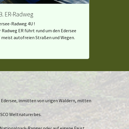
 B. ER-Radweg
ersee-Radweg 4U !
r Radweg ER führt rund um den Edersee
f meist autofreien Straßen und Wegen.
Edersee, inmitten von urigen Wäldern, mitten
ESCO Weltnaturerbes.
 Nationalpark-Ranger oder auf eigene Faust.