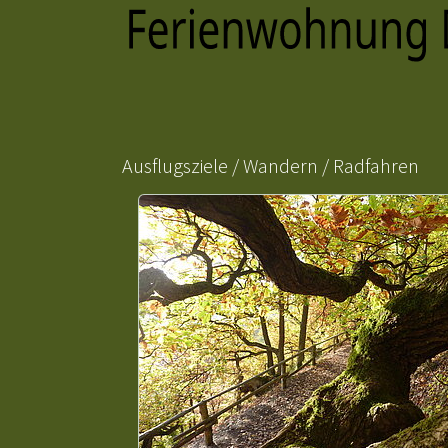
EXTERNE MEDIEN
Um Inhalte von Videoplattformen und Social Media
Plattformen anzeigen zu können, werden von
diesen externen Medien Cookies gesetzt.
Ausflugsziele / Wandern / Radfahren
YouTube
Name:
VISITOR_INFO1_LIVE
Anbieter:
Google LLC
Zweck:
Um Videos anzuzeigen
Cookie
Laufzeit:
1 Jahr