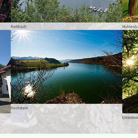
Rehbach
Mühlenb
Show larger version for:
Show la
Hochstein
Ehrenbu