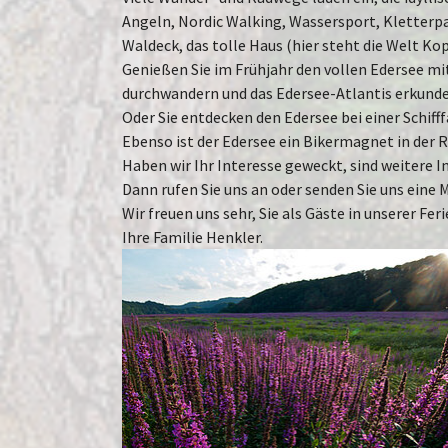
Angeln, Nordic Walking, Wassersport, Kletterp
Anbieter:
Waldeck, das tolle Haus (hier steht die Welt Ko
Cyberlegis-RA GmbH,
Genießen Sie im Frühjahr den vollen Edersee mi
Zweck:
durchwandern und das Edersee-Atlantis erkund
Um externe Videos einzubinden
Oder Sie entdecken den Edersee bei einer Schifff
Ebenso ist der Edersee ein Bikermagnet in der R
Cookie
Haben wir Ihr Interesse geweckt, sind weitere
Laufzeit:
Dann rufen Sie uns an oder senden Sie uns eine M
1 jahr
Wir freuen uns sehr, Sie als Gäste in unserer F
Ihre Familie Henkler.
OpenStreetMap
Show larger version for:
Name:
OpenStreetMap
Anbieter:
OpenStreetMap.org
Zweck:
Um die Karte richtig anzuzeigen